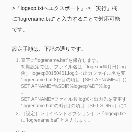
>「logexp.txtへエクスポート」->「実行」欄
に”logrename.bat” と入力することで対応可能
です。
設定手順は、下記の通りです。
直下に”logrename.bat”を保存します。
初期設定では、ファイル名は「logexp(年月日).lo
例） logexp20150401.log※＜出力ファイル名を
“logrename.bat”8行目の項目［SET AFNA
SET AFNAME=%SDIR%logexp%DT%.log
↓
SET AFNAME=ファイル名.log※＜出力先を変更す
“logrename.bat”の4行目の項目［SET SDI
［設定］->［イベントオプション］->「logexp.tx
に”logrename.bat” と入力します。