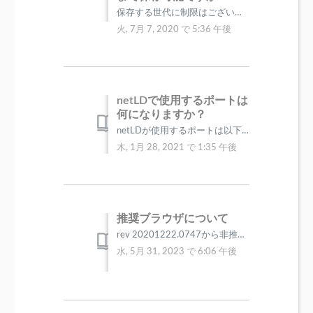
保存する世代に制限はございませんが、保存期間に依存します。 「サーバ設定」-「データ保存期間」画面で、以下の保存期間を選択可能です。 半年、1...
火, 7月 7, 2020 で 5:36 午後
netLDで使用するポートは
何になりますか？
netLDが使用するポートは以下サイトをご参照ください。 http://www.lvi.co.jp/NetLD_download/documen...
木, 1月 28, 2021 で 1:35 午後
推奨ブラウザについて
rev 20201222.0747から非推奨のブラウザを使用した際にダイアログを表示するようにしました。 推奨ブラウザ FireFo...
水, 5月 31, 2023 で 6:06 午後