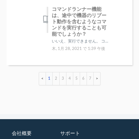
コマンドランナー機能
は、途中で機器のリブー
ト動作を含むようなコマ
ンドを実行することも可
能でしょうか？
いいえ、実行できません。 コマンドランナーは複数の設定コマンドを一括して投入、実行することは可能ですが、途中に機器のリブートが入る設定には対応で...
木, 1月 28, 2021 で 1:39 午後
1
2
3
4
5
6
7
会社概要
サポート