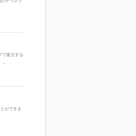
e内のディレク
プで復元する
..
うことができま