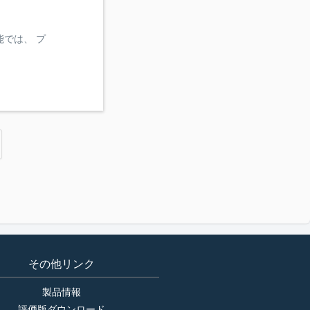
機能では、 プ
その他リンク
製品情報
評価版ダウンロード