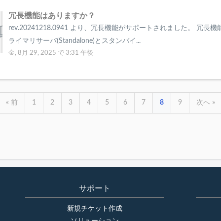
冗長機能はありますか？
rev.20241218.0941 より、冗長機能がサポートされました。 冗長
ライマリサーバ(Standalone)とスタンバイ...
金, 8月 29, 2025 で 3:31 午後
« 前
1
2
3
4
5
6
7
8
9
次へ »
サポート
新規チケット作成
ソリューション