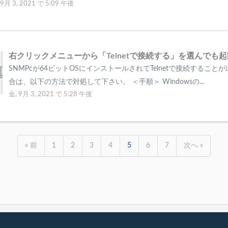
 9月 3, 2021 で 5:09 午後
右クリックメニューから「Telnetで接続する」を選んでも
SNMPcが64ビットOSにインストールされてTelnetで接続すること
合は、以下の方法で対処して下さい。 ＜手順＞ Windowsの...
金, 9月 3, 2021 で 5:28 午後
« 前
1
2
3
4
5
6
7
次へ »