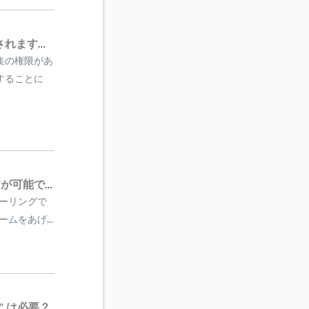
SNMPcに複数人が同時にログインしているとき、排他制御されますか？
集の権限があ
することに
手動しきい値を複数回超えた際にアラームを上げたいのですが可能ですか？
ポーリングで
ムをあげ...
" は必要？