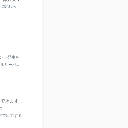
止に関わら
ベント発生を
サーバ...
任意のタイミングでイベントログをテキストファイルに出力できますか？
は
ングで出力する