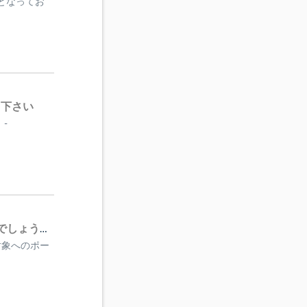
ドとなってお
て下さい
-
Pingが”destination unreachable”でも、SNMPcは”応答なし"でしょうか？
監視対象へのポー