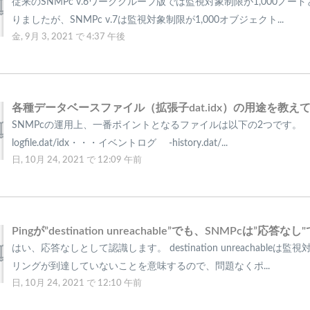
従来のSNMPc v.6ワークグループ版では監視対象制限が1,000ノー
りましたが、SNMPc v.7は監視対象制限が1,000オブジェクト...
金, 9月 3, 2021 で 4:37 午後
各種データベースファイル（拡張子dat.idx）の用途を教え
SNMPcの運用上、一番ポイントとなるファイルは以下の2つです。 
logfile.dat/idx・・・イベントログ -history.dat/...
日, 10月 24, 2021 で 12:09 午前
はい、応答なしとして認識します。 destination unreachableは
リングが到達していないことを意味するので、問題なくポ...
日, 10月 24, 2021 で 12:10 午前